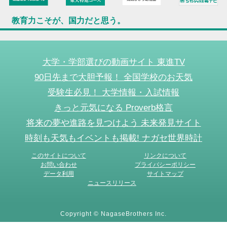
教育力こそが、国力だと思う。
大学・学部選びの動画サイト 東進TV
90日先まで大胆予報！ 全国学校のお天気
受験生必見！ 大学情報・入試情報
きっと元気になる Proverb格言
将来の夢や進路を見つけよう 未来発見サイト
時刻も天気もイベントも掲載! ナガセ世界時計
このサイトについて
リンクについて
お問い合わせ
プライバシーポリシー
データ利用
サイトマップ
ニュースリリース
Copyright © NagaseBrothers Inc.