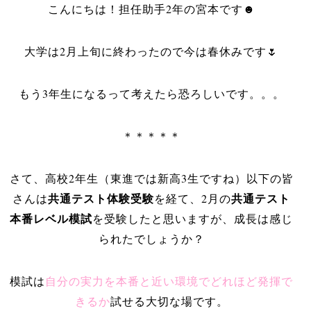
こんにちは！担任助手2年の宮本です☻
大学は2月上旬に終わったので今は春休みです🌷
もう3年生になるって考えたら恐ろしいです。。。
＊＊＊＊＊
さて、高校2年生（東進では新高3生ですね）以下の皆
共通テスト体験受験
共通テスト
さんは
を経て、2月の
本番レベル模試
を受験したと思いますが、成長は感じ
られたでしょうか？
模試は
自分の実力を本番と近い環境でどれほど発揮で
きるか
試せる大切な場です。