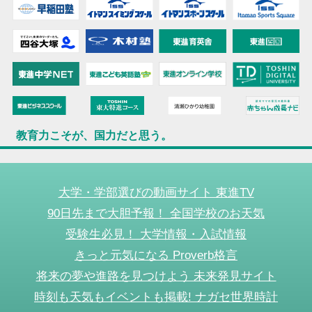
教育力こそが、国力だと思う。
大学・学部選びの動画サイト 東進TV
90日先まで大胆予報！ 全国学校のお天気
受験生必見！ 大学情報・入試情報
きっと元気になる Proverb格言
将来の夢や進路を見つけよう 未来発見サイト
時刻も天気もイベントも掲載! ナガセ世界時計