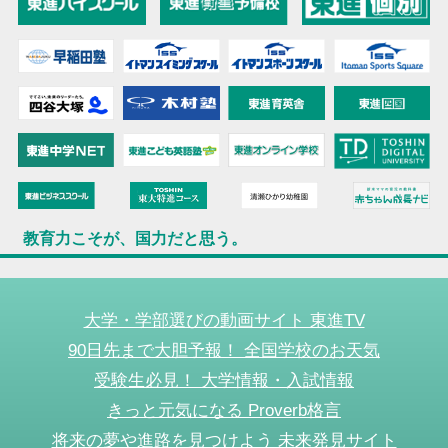
教育力こそが、国力だと思う。
大学・学部選びの動画サイト 東進TV
90日先まで大胆予報！ 全国学校のお天気
受験生必見！ 大学情報・入試情報
きっと元気になる Proverb格言
将来の夢や進路を見つけよう 未来発見サイト