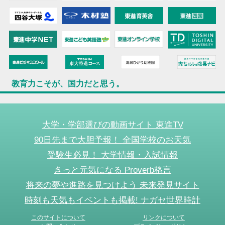
教育力こそが、国力だと思う。
大学・学部選びの動画サイト 東進TV
90日先まで大胆予報！ 全国学校のお天気
受験生必見！ 大学情報・入試情報
きっと元気になる Proverb格言
将来の夢や進路を見つけよう 未来発見サイト
時刻も天気もイベントも掲載! ナガセ世界時計
このサイトについて
リンクについて