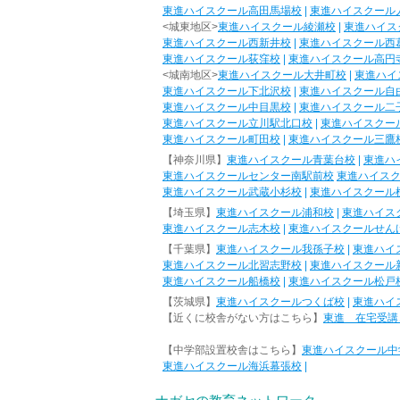
東進ハイスクール高田馬場校
|
東進ハイスクール
<城東地区>
東進ハイスクール綾瀬校
|
東進ハイス
東進ハイスクール西新井校
|
東進ハイスクール西
東進ハイスクール荻窪校
|
東進ハイスクール高円
<城南地区>
東進ハイスクール大井町校
|
東進ハイ
東進ハイスクール下北沢校
|
東進ハイスクール自
東進ハイスクール中目黒校
|
東進ハイスクール二
東進ハイスクール立川駅北口校
|
東進ハイスクー
東進ハイスクール町田校
|
東進ハイスクール三鷹
【神奈川県】
東進ハイスクール青葉台校
|
東進ハ
東進ハイスクールセンター南駅前校
東進ハイス
東進ハイスクール武蔵小杉校
|
東進ハイスクール
【埼玉県】
東進ハイスクール浦和校
|
東進ハイス
東進ハイスクール志木校
|
東進ハイスクールせん
【千葉県】
東進ハイスクール我孫子校
|
東進ハイ
東進ハイスクール北習志野校
|
東進ハイスクール
東進ハイスクール船橋校
|
東進ハイスクール松戸
【茨城県】
東進ハイスクールつくば校
|
東進ハイ
【近くに校舎がない方はこちら】
東進 在宅受講
【中学部設置校舎はこちら】
東進ハイスクール中
東進ハイスクール海浜幕張校
|