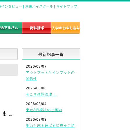
長インタビュー
|
東進ハイスクール
|
サイトマップ
最新記事一覧
2026/08/07
アウトプットとインプットの
関係性
2026/08/06
今こそ体調管理！
2026/08/04
東進8月模試のご案内
りまし
2026/08/03
学力と志を伸ばす指導をご紹