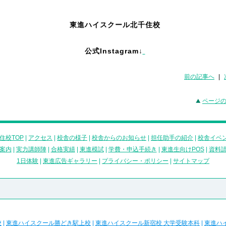
東進ハイスクール北千住校
公式Instagram↓
前の記事へ
|
ページ
住校TOP
|
アクセス
|
校舎の様子
|
校舎からのお知らせ
|
担任助手の紹介
|
校舎イベ
案内
|
実力講師陣
|
合格実績
|
東進模試
|
学費・申込手続き
|
東進生向けPOS
|
資料
1日体験
|
東進広告ギャラリー
|
プライバシー・ポリシー
|
サイトマップ
校
|
東進ハイスクール勝どき駅上校
|
東進ハイスクール新宿校 大学受験本科
|
東進ハ