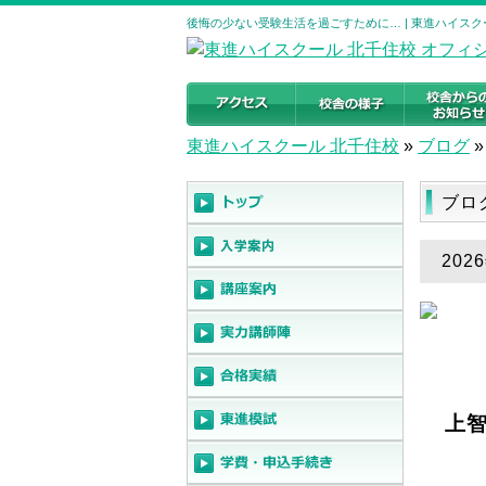
後悔の少ない受験生活を過ごすために… | 東進ハイスク
東進ハイスクール 北千住校
»
ブログ
»
ブロ
20
上