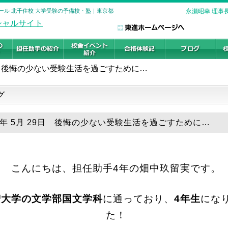
ール 北千住校 大学受験の予備校・塾｜東京都
永瀬昭幸 理事
後悔の少ない受験生活を過ごすために…
グ
26年 5月 29日 後悔の少ない受験生活を過ごすために…
こんにちは、担任助手4年の畑中玖留実です。
智大学の文学部国文学科
に通っており、
4年生
にな
た！