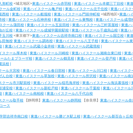
人形町校
<城北地区>
東進ハイスクール赤羽校
|
東進ハイスクール本郷三丁目校
|
東
クール金町校
|
東進ハイスクール亀戸校
|
東進ハイスクール北千住校
|
東進ハイスク
葛西校
|
東進ハイスクール船堀校
|
東進ハイスクール門前仲町校
<城西地区>
東進ハ
寺校
|
東進ハイスクール石神井校
|
東進ハイスクール巣鴨校
|
東進ハイスクール成増
スクール蒲田校
|
東進ハイスクール五反田校
|
東進ハイスクール三軒茶屋校
|
東進ハ
由が丘校
|
東進ハイスクール成城学園前駅校
|
東進ハイスクール千歳烏山校
|
東進ハ
子玉川校
<東京都下>
東進ハイスクール吉祥寺南口校
|
東進ハイスクール国立校
|
東
ル田無校
東進ハイスクール調布校
|
東進ハイスクール八王子校
|
東進ハイスクール東
校
|
東進ハイスクール武蔵小金井校
|
東進ハイスクール武蔵境校
|
イスクール厚木校
|
東進ハイスクール川崎校
|
東進ハイスクール湘南台東口校
|
東進
クールたまプラーザ校
|
東進ハイスクール鶴見校
|
東進ハイスクール登戸校
|
東進ハイ
横浜校
|
クール大宮校
|
東進ハイスクール春日部校
|
東進ハイスクール川口校
|
東進ハイスク
げん台校
|
東進ハイスクール草加校
|
東進ハイスクール所沢校
|
東進ハイスクール南
スクール市川駅前校
|
東進ハイスクール稲毛海岸校
|
東進ハイスクール海浜幕張校
|
新浦安校
|
東進ハイスクール新松戸校
|
東進ハイスクール千葉校
|
東進ハイスクール
校
|
東進ハイスクール南柏校
|
東進ハイスクール八千代台校
スクール取手校
【静岡県】
東進ハイスクール静岡校
【奈良県】
東進ハイスクール奈
コース
学部吉祥寺南口校
|
東進ハイスクール勝どき駅上校
|
東進ハイスクール新百合ヶ丘校