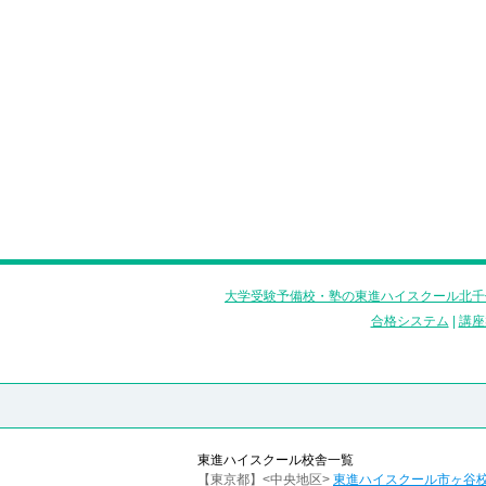
大学受験予備校・塾の東進ハイスクール北千
合格システム
|
講座
東進ハイスクール校舎一覧
【東京都】<中央地区>
東進ハイスクール市ヶ谷