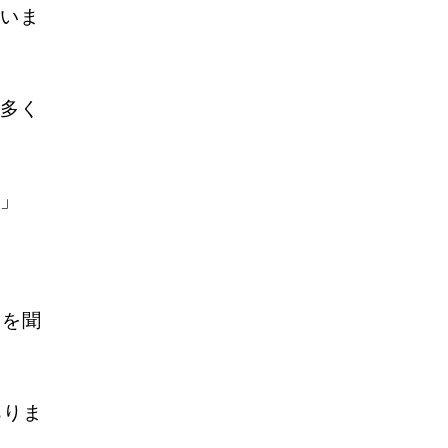
いま
多く
」
業を聞
ありま