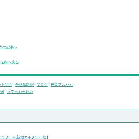
次の記事へ
の先頭へ戻る
ント紹介
|
合格体験記
|
ブログ
|
校舎アルバム
|
請求
|
入学のお申込み
イスクール新宿エルタワー校
|