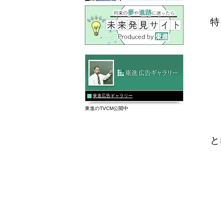
特
東進広告ギャラリー
東進のTVCM公開中
と