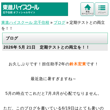
東進
北千住校
オフィシャルサイト
メニュー
ホームページ
東進ハイスクール 北千住校
»
ブログ
»
定期テストとの両立
を！！
ブログ
2026年 5月 21日 定期テストとの両立を！！
お久しぶりです！
担任助手2年
の
鈴木宏東
です！
最近急に暑すぎますね～
5月の時点でこれだと7月,8月が心配でなりません。
ただ、このブログを書いている6/19日はとても暑いの