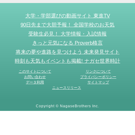
大学・学部選びの動画サイト 東進TV
90日先まで大胆予報！ 全国学校のお天気
受験生必見！ 大学情報・入試情報
きっと元気になる Proverb格言
将来の夢や進路を見つけよう 未来発見サイト
時刻も天気もイベントも掲載! ナガセ世界時計
このサイトについて
リンクについて
お問い合わせ
プライバシーポリシー
データ利用
サイトマップ
ニュースリリース
Copyright © NagaseBrothers Inc.