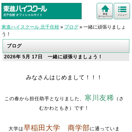
東進
北千住校
オフィシャルサイト
メニュー
ホームページ
東進ハイスクール 北千住校
»
ブログ
»
一緒に頑張りましょ
う！
ブログ
2026年 5月 17日 一緒に頑張りましょう！
みなさんはじめまして！！！
寒川友稀
この春から担任助手となりました、
（さ
むかわともき）です！
早稲田大学 商学部
大学は
に通っていま