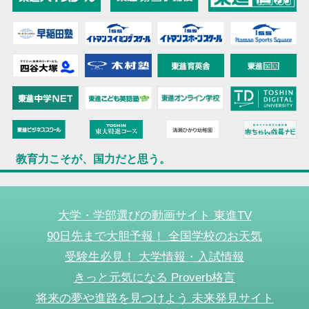
教育力こそが、国力だと思う。
大学・学部選びの動画サイト 東進TV
90日先まで大胆予報！ 全国学校のお天気
受験生必見！ 大学情報・入試情報
きっと元気になる Proverb格言
将来の夢や進路を見つけよう 未来発見サイト