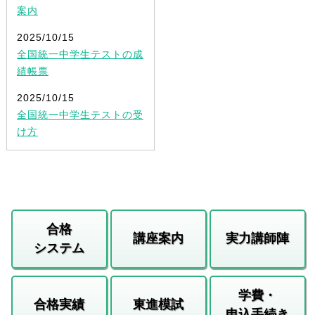
案内
2025/10/15
全国統一中学生テストの成
績帳票
2025/10/15
全国統一中学生テストの受
け方
合格
講座案内
実力講師陣
システム
学費・
合格実績
東進模試
申込手続き