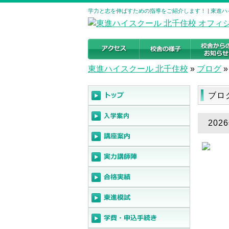
学力と志を伸ばすための指導をご紹介します！ | 東進
東進ハイスクール 北千住校
»
ブログ
»
ブロ
20