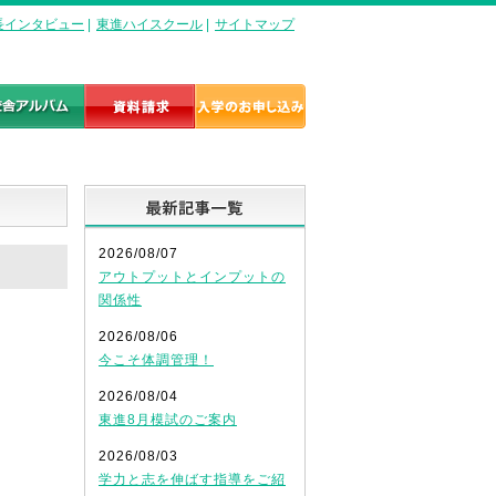
長インタビュー
|
東進ハイスクール
|
サイトマップ
最新記事一覧
2026/08/07
！
アウトプットとインプットの
関係性
2026/08/06
今こそ体調管理！
2026/08/04
東進8月模試のご案内
2026/08/03
学力と志を伸ばす指導をご紹