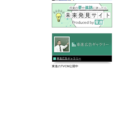
東進広告ギャラリー
東進のTVCM公開中