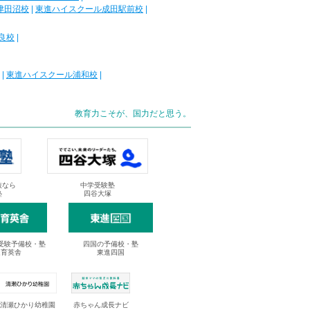
津田沼校
|
東進ハイスクール成田駅前校
|
良校
|
|
東進ハイスクール浦和校
|
教育力こそが、国力だと思う。
抜なら
中学受験塾
塾
四谷大塚
受験予備校・塾
四国の予備校・塾
進育英舎
東進四国
清瀬ひかり幼稚園
赤ちゃん成長ナビ