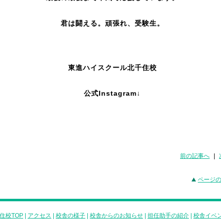
君は闘える。頑張れ、受験生。
東進ハイスクール北千住校
公式Instagram↓
前の記事へ
|
ページ
住校TOP
|
アクセス
|
校舎の様子
|
校舎からのお知らせ
|
担任助手の紹介
|
校舎イベ