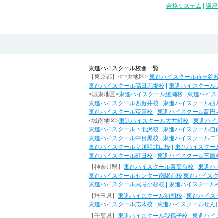
合格システム
|
講座
東進ハイスクール校舎一覧
【東京都】<中央地区>
東進ハイスクール市ヶ谷
東進ハイスクール高田馬場校
|
東進ハイスクール
<城東地区>
東進ハイスクール綾瀬校
|
東進ハイス
東進ハイスクール西新井校
|
東進ハイスクール西
東進ハイスクール荻窪校
|
東進ハイスクール高円
<城南地区>
東進ハイスクール大井町校
|
東進ハイ
東進ハイスクール下北沢校
|
東進ハイスクール自
東進ハイスクール中目黒校
|
東進ハイスクール二
東進ハイスクール立川駅北口校
|
東進ハイスクー
東進ハイスクール町田校
|
東進ハイスクール三鷹
【神奈川県】
東進ハイスクール青葉台校
|
東進ハ
東進ハイスクールセンター南駅前校
東進ハイス
東進ハイスクール武蔵小杉校
|
東進ハイスクール
【埼玉県】
東進ハイスクール浦和校
|
東進ハイス
東進ハイスクール志木校
|
東進ハイスクールせん
【千葉県】
東進ハイスクール我孫子校
|
東進ハイ