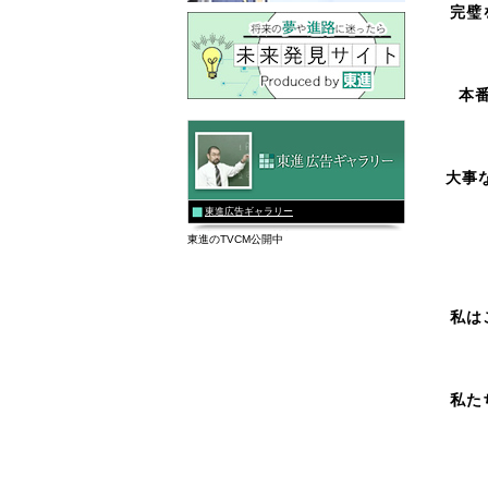
完璧
本
大事
東進広告ギャラリー
東進のTVCM公開中
私は
私た