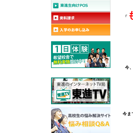
「
今
今ま