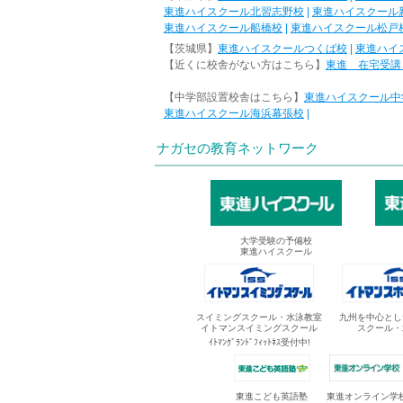
東進ハイスクール北習志野校
|
東進ハイスクール
東進ハイスクール船橋校
|
東進ハイスクール松戸
【茨城県】
東進ハイスクールつくば校
|
東進ハイ
【近くに校舎がない方はこちら】
東進 在宅受講
【中学部設置校舎はこちら】
東進ハイスクール中
東進ハイスクール海浜幕張校
|
ナガセの教育ネットワーク
大学受験の予備校
東進ハイスクール
スイミングスクール・水泳教室
九州を中心とし
イトマンスイミングスクール
スクール・
ｲﾄﾏﾝｸﾞﾗﾝﾄﾞﾌｨｯﾄﾈｽ受付中!
東進オンライン学
東進こども英語塾