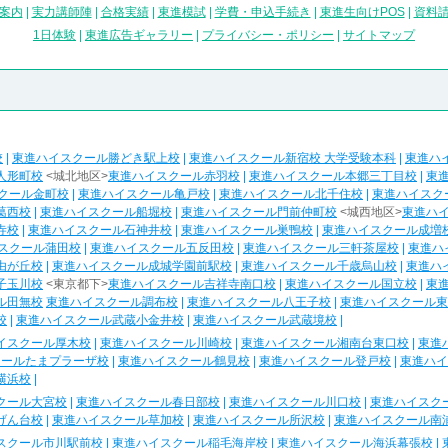
案内
|
実力講師陣
|
合格実績
|
東進模試
|
学費・申込手続き
|
東進生向けPOS
|
資料
1日体験
|
東進広告ギャラリー
|
プライバシー・ポリシー
|
サイトマップ
校
|
東進ハイスクール勝どき駅上校
|
東進ハイスクール新宿校 大学受験本科
|
東進ハ
人形町校
<城北地区>
東進ハイスクール赤羽校
|
東進ハイスクール本郷三丁目校
|
東
クール金町校
|
東進ハイスクール亀戸校
|
東進ハイスクール北千住校
|
東進ハイスク
葛西校
|
東進ハイスクール船堀校
|
東進ハイスクール門前仲町校
<城西地区>
東進ハ
寺校
|
東進ハイスクール石神井校
|
東進ハイスクール巣鴨校
|
東進ハイスクール成増
スクール蒲田校
|
東進ハイスクール五反田校
|
東進ハイスクール三軒茶屋校
|
東進ハ
由が丘校
|
東進ハイスクール成城学園前駅校
|
東進ハイスクール千歳烏山校
|
東進ハ
子玉川校
<東京都下>
東進ハイスクール吉祥寺南口校
|
東進ハイスクール国立校
|
東
ル田無校
東進ハイスクール調布校
|
東進ハイスクール八王子校
|
東進ハイスクール東
校
|
東進ハイスクール武蔵小金井校
|
東進ハイスクール武蔵境校
|
イスクール厚木校
|
東進ハイスクール川崎校
|
東進ハイスクール湘南台東口校
|
東進
クールたまプラーザ校
|
東進ハイスクール鶴見校
|
東進ハイスクール登戸校
|
東進ハイ
横浜校
|
クール大宮校
|
東進ハイスクール春日部校
|
東進ハイスクール川口校
|
東進ハイスク
げん台校
|
東進ハイスクール草加校
|
東進ハイスクール所沢校
|
東進ハイスクール南
スクール市川駅前校
|
東進ハイスクール稲毛海岸校
|
東進ハイスクール海浜幕張校
|