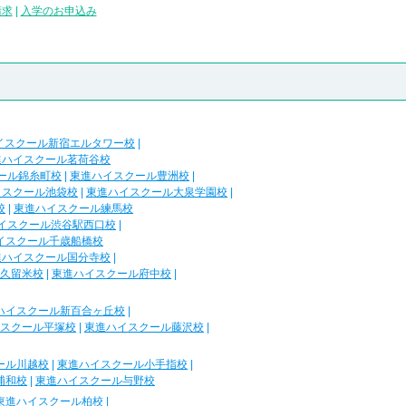
請求
|
入学のお申込み
イスクール新宿エルタワー校
|
進ハイスクール茗荷谷校
ール錦糸町校
|
東進ハイスクール豊洲校
|
イスクール池袋校
|
東進ハイスクール大泉学園校
|
校
|
東進ハイスクール練馬校
イスクール渋谷駅西口校
|
イスクール千歳船橋校
進ハイスクール国分寺校
|
久留米校
|
東進ハイスクール府中校
|
ハイスクール新百合ヶ丘校
|
スクール平塚校
|
東進ハイスクール藤沢校
|
ール川越校
|
東進ハイスクール小手指校
|
浦和校
|
東進ハイスクール与野校
東進ハイスクール柏校
|