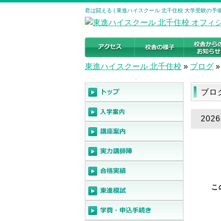
君は闘える | 東進ハイスクール 北千住校 大学受験の
東進ハイスクール 北千住校
»
ブログ
»
ブロ
202
こ