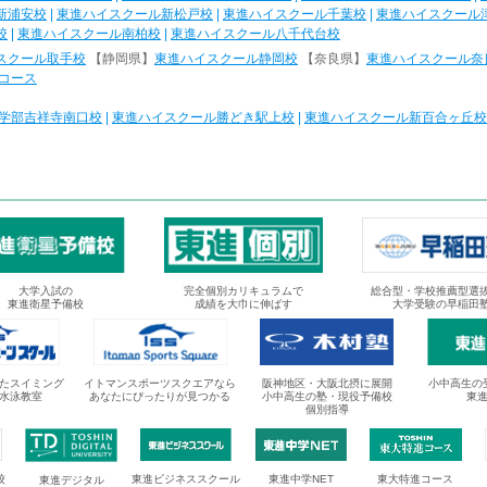
新浦安校
|
東進ハイスクール新松戸校
|
東進ハイスクール千葉校
|
東進ハイスクール
校
|
東進ハイスクール南柏校
|
東進ハイスクール八千代台校
スクール取手校
【静岡県】
東進ハイスクール静岡校
【奈良県】
東進ハイスクール奈
コース
学部吉祥寺南口校
|
東進ハイスクール勝どき駅上校
|
東進ハイスクール新百合ヶ丘校
大学入試の
完全個別カリキュラムで
総合型・学校推薦型選
東進衛星予備校
成績を大巾に伸ばす
大学受験の早稲田
たスイミング
イトマンスポーツスクエアなら
阪神地区・大阪北摂に展開
小中高生の
水泳教室
あなたにぴったりが見つかる
小中高生の塾・現役予備校
東
個別指導
校
東進ビジネススクール
東進中学NET
東大特進コース
東進デジタル