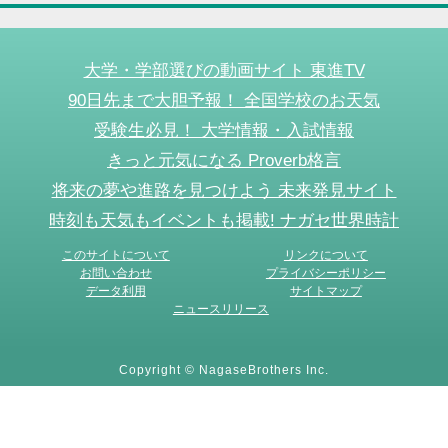
大学・学部選びの動画サイト 東進TV
90日先まで大胆予報！ 全国学校のお天気
受験生必見！ 大学情報・入試情報
きっと元気になる Proverb格言
将来の夢や進路を見つけよう 未来発見サイト
時刻も天気もイベントも掲載! ナガセ世界時計
このサイトについて
リンクについて
お問い合わせ
プライバシーポリシー
データ利用
サイトマップ
ニュースリリース
Copyright © NagaseBrothers Inc.