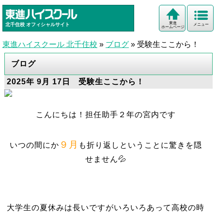
東進
北千住校
オフィシャルサイト
メニュー
ホームページ
東進ハイスクール 北千住校
»
ブログ
»
受験生ここから！
ブログ
2025年 9月 17日 受験生ここから！
こんにちは！担任助手２年の宮内です
９月
いつの間にか
も折り返しということに驚きを隠
せません💦
大学生の夏休みは長いですがいろいろあって高校の時