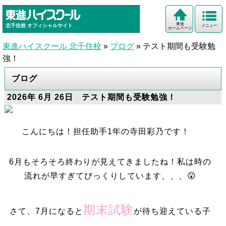
東進
北千住校
オフィシャルサイト
メニュー
ホームページ
東進ハイスクール 北千住校
»
ブログ
»
テスト期間も受験勉
強！
ブログ
2026年 6月 26日 テスト期間も受験勉強！
こんにちは！担任助手1年の寺田彩乃です！
6月もそろそろ終わりが見えてきましたね！私は時の
流れが早すぎてびっくりしています、、、😲
期末試験
さて、7月になると
が待ち迎えている子