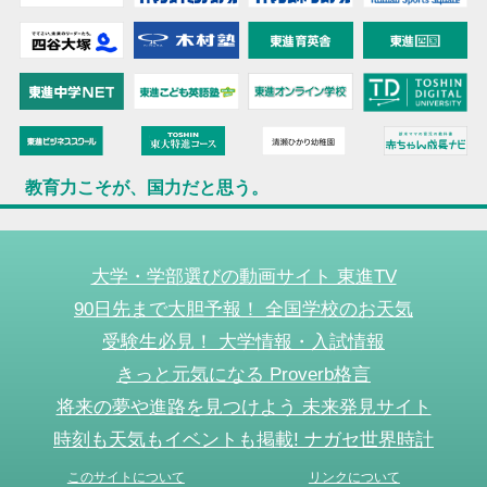
教育力こそが、国力だと思う。
大学・学部選びの動画サイト 東進TV
90日先まで大胆予報！ 全国学校のお天気
受験生必見！ 大学情報・入試情報
きっと元気になる Proverb格言
将来の夢や進路を見つけよう 未来発見サイト
時刻も天気もイベントも掲載! ナガセ世界時計
このサイトについて
リンクについて